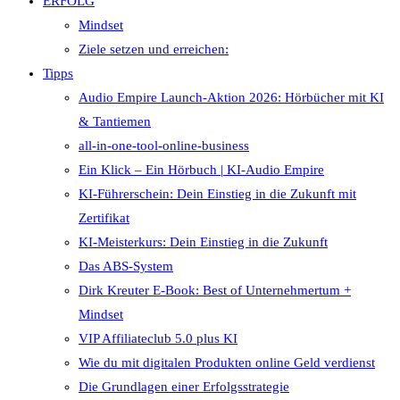
ERFOLG
Mindset
Ziele setzen und erreichen:
Tipps
Audio Empire Launch-Aktion 2026: Hörbücher mit KI
& Tantiemen
all-in-one-tool-online-business
Ein Klick – Ein Hörbuch | KI‑Audio Empire
KI-Führerschein: Dein Einstieg in die Zukunft mit
Zertifikat
KI-Meisterkurs: Dein Einstieg in die Zukunft
Das ABS-System
Dirk Kreuter E-Book: Best of Unternehmertum +
Mindset
VIP Affiliateclub 5.0 plus KI
Wie du mit digitalen Produkten online Geld verdienst
Die Grundlagen einer Erfolgsstrategie