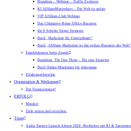
Brandneu – Webinar – Traffic Explosin
KI AffiliateMasterkurs – Die Welt ist unfair
VIP Affiliate-Club Webinar
Das Ultimative Home Office Business
die 6 Schritte Sieger Strategie
Buch „Marketing für Unternehmer“
Buch „Affiliate Marketing ist das geilste Business der Welt“
Empfehlungen Sales Angels
Brandneu: The One Thing – Die eine Strategie
Buch Online-Marketing für jedermann
Erfahrungsberichte
Organisation & Werkzeuge
Die Voraussetzung!
ERFOLG
Mindset
Ziele setzen und erreichen:
Tipps
Audio Empire Launch-Aktion 2026: Hörbücher mit KI & Tantiemen