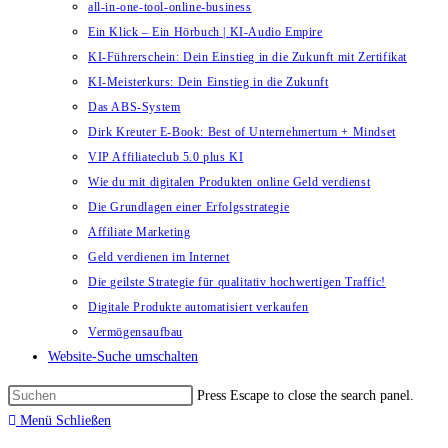
all-in-one-tool-online-business
Ein Klick – Ein Hörbuch | KI‑Audio Empire
KI-Führerschein: Dein Einstieg in die Zukunft mit Zertifikat
KI-Meisterkurs: Dein Einstieg in die Zukunft
Das ABS-System
Dirk Kreuter E-Book: Best of Unternehmertum + Mindset
VIP Affiliateclub 5.0 plus KI
Wie du mit digitalen Produkten online Geld verdienst
Die Grundlagen einer Erfolgsstrategie
Affiliate Marketing
Geld verdienen im Internet
Die geilste Strategie für qualitativ hochwertigen Traffic!
Digitale Produkte automatisiert verkaufen
Vermögensaufbau
Website-Suche umschalten
Press Escape to close the search panel.
Menü
Schließen