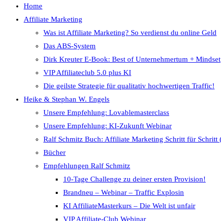
Home
Affiliate Marketing
Was ist Affiliate Marketing? So verdienst du online Geld
Das ABS-System
Dirk Kreuter E-Book: Best of Unternehmertum + Mindset
VIP Affiliateclub 5.0 plus KI
Die geilste Strategie für qualitativ hochwertigen Traffic!
Heike & Stephan W. Engels
Unsere Empfehlung: Lovablemasterclass
Unsere Empfehlung: KI-Zukunft Webinar
Ralf Schmitz Buch: Affiliate Marketing Schritt für Schritt
Bücher
Empfehlungen Ralf Schmitz
10-Tage Challenge zu deiner ersten Provision!
Brandneu – Webinar – Traffic Explosin
KI AffiliateMasterkurs – Die Welt ist unfair
VIP Affiliate-Club Webinar