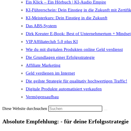
Ein Klick – Ein Hörbuch | KI‑Audio Empire
KI-Führerschein: Dein Einstieg in die Zukunft mit Zertifik
KI-Meisterkurs: Dein Einstieg in die Zukunft
Das ABS-System
Dirk Kreuter E-Book: Best of Unternehmertum + Mindset
VIP Affiliateclub 5.0 plus KI
Wie du mit digitalen Produkten online Geld verdienst
Die Grundlagen einer Erfolgsstrategie
Affiliate Marketing
Geld verdienen im Internet
Die geilste Strategie für qualitativ hochwertigen Traffic!
Digitale Produkte automatisiert verkaufen
Vermögensaufbau
Diese Website durchsuchen
Absolute Empfehlung: - für deine Erfolgsstrategie