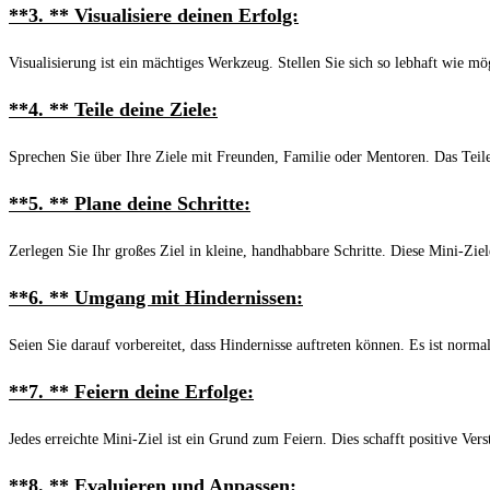
**3. **
Visualisiere deinen Erfolg:
Visualisierung ist ein mächtiges Werkzeug. Stellen Sie sich so lebhaft wie mög
**4. **
Teile deine Ziele:
Sprechen Sie über Ihre Ziele mit Freunden, Familie oder Mentoren. Das Teilen
**5. **
Plane deine Schritte:
Zerlegen Sie Ihr großes Ziel in kleine, handhabbare Schritte. Diese Mini-Ziel
**6. **
Umgang mit Hindernissen:
Seien Sie darauf vorbereitet, dass Hindernisse auftreten können. Es ist norm
**7. **
Feiern deine Erfolge:
Jedes erreichte Mini-Ziel ist ein Grund zum Feiern. Dies schafft positive Ver
**8. **
Evaluieren und Anpassen: