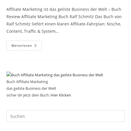
Affiliate Marketing ist das geilste Business der Welt – Buch
Review Affiliate Marketing Buch Ralf Schmitz Das Buch von
Ralf Schmitz liefert einen klaren Affiliate-Fahrplan: Nische,
Content, Traffic & System…
Ralf
Weiterlesen
Schmitz
Buch:
Affiliate
Marketing
Schritt
Für
Schritt
(Review)
Buch Affiliate Marketing
das geilste Business der Welt
sicher dir jetzt dein Buch:
Hier Klicken
Pre
Es
to