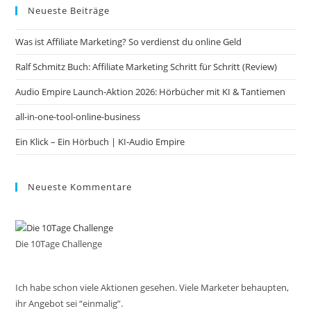
Neueste Beiträge
clo
the
Was ist Affiliate Marketing? So verdienst du online Geld
sea
pan
Ralf Schmitz Buch: Affiliate Marketing Schritt für Schritt (Review)
Audio Empire Launch-Aktion 2026: Hörbücher mit KI & Tantiemen
all-in-one-tool-online-business
Ein Klick – Ein Hörbuch | KI‑Audio Empire
Neueste Kommentare
Die 10Tage Challenge
Ich habe schon viele Aktionen gesehen. Viele Marketer behaupten,
ihr Angebot sei “einmalig”.