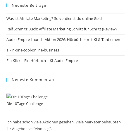
Neueste Beiträge
clo
the
Was ist Affiliate Marketing? So verdienst du online Geld
sea
pan
Ralf Schmitz Buch: Affiliate Marketing Schritt für Schritt (Review)
Audio Empire Launch-Aktion 2026: Hörbücher mit KI & Tantiemen
all-in-one-tool-online-business
Ein Klick – Ein Hörbuch | KI‑Audio Empire
Neueste Kommentare
Die 10Tage Challenge
Ich habe schon viele Aktionen gesehen. Viele Marketer behaupten,
ihr Angebot sei “einmalig”.