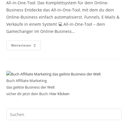
All-in-One-Tool: Das Komplettsystem für dein Online-
Business Entdecke das All-in-One-Tool, mit dem du dein
Online-Business einfach automatisierst. Funnels, E-Mails &
Verkäufe in einem System! 💻 All-in-One-Tool – dein
Gamechanger im Online-Business…
All-
Weiterlesen
In-
One-
Tool-
Online-
Business
Buch Affiliate Marketing
das geilste Business der Welt
sicher dir jetzt dein Buch:
Hier Klicken
Pre
Es
to