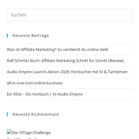
Pre
Es
to
Neueste Beiträge
clo
the
Was ist Affiliate Marketing? So verdienst du online Geld
sea
pan
Ralf Schmitz Buch: Affiliate Marketing Schritt für Schritt (Review)
Audio Empire Launch-Aktion 2026: Hörbücher mit KI & Tantiemen
all-in-one-tool-online-business
Ein Klick – Ein Hörbuch | KI‑Audio Empire
Neueste Kommentare