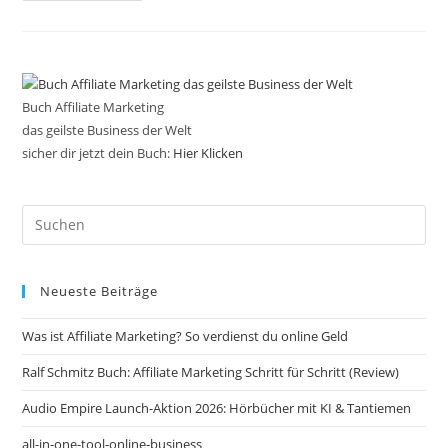
Buch Affiliate Marketing
das geilste Business der Welt
sicher dir jetzt dein Buch:
Hier Klicken
Pre
Es
to
Neueste Beiträge
clo
the
Was ist Affiliate Marketing? So verdienst du online Geld
sea
pan
Ralf Schmitz Buch: Affiliate Marketing Schritt für Schritt (Review)
Audio Empire Launch-Aktion 2026: Hörbücher mit KI & Tantiemen
all-in-one-tool-online-business