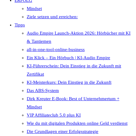
ERFOLG
Mindset
Ziele setzen und erreichen:
Tipps
Audio Empire Launch-Aktion 2026: Hörbücher mit KI
& Tantiemen
all-in-one-tool-online-business
Ein Klick – Ein Hörbuch | KI‑Audio Empire
KI-Führerschein: Dein Einstieg in die Zukunft mit
Zertifikat
KI-Meisterkurs: Dein Einstieg in die Zukunft
Das ABS-System
Dirk Kreuter E-Book: Best of Unternehmertum +
Mindset
VIP Affiliateclub 5.0 plus KI
Wie du mit digitalen Produkten online Geld verdienst
Die Grundlagen einer Erfolgsstrategie