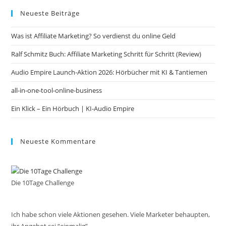
to
Neueste Beiträge
clo
the
Was ist Affiliate Marketing? So verdienst du online Geld
sea
pan
Ralf Schmitz Buch: Affiliate Marketing Schritt für Schritt (Review)
Audio Empire Launch-Aktion 2026: Hörbücher mit KI & Tantiemen
all-in-one-tool-online-business
Ein Klick – Ein Hörbuch | KI‑Audio Empire
Neueste Kommentare
Die 10Tage Challenge
Ich habe schon viele Aktionen gesehen. Viele Marketer behaupten,