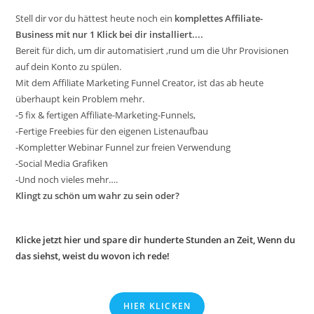
Stell dir vor du hättest heute noch ein
komplettes Affiliate-
Business mit nur 1 Klick bei dir installiert....
Bereit für dich, um dir automatisiert ,rund um die Uhr Provisionen
auf dein Konto zu spülen.
Mit dem Affiliate Marketing Funnel Creator, ist das ab heute
überhaupt kein Problem mehr.
-5 fix & fertigen Affiliate-Marketing-Funnels,
-Fertige Freebies für den eigenen Listenaufbau
-Kompletter Webinar Funnel zur freien Verwendung
-Social Media Grafiken
-Und noch vieles mehr….
Klingt zu schön um wahr zu sein oder?
Klicke jetzt hier und spare dir hunderte Stunden an Zeit, Wenn du
das siehst, weist du wovon ich rede!
HIER KLICKEN