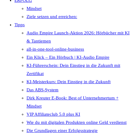
ERFOLG
Mindset
Ziele setzen und erreichen:
Tipps
Audio Empire Launch-Aktion 2026: Hörbücher mit KI
& Tantiemen
all-in-one-tool-online-business
Ein Klick – Ein Hörbuch | KI‑Audio Empire
KI-Führerschein: Dein Einstieg in die Zukunft mit
Zertifikat
KI-Meisterkurs: Dein Einstieg in die Zukunft
Das ABS-System
Dirk Kreuter E-Book: Best of Unternehmertum +
Mindset
VIP Affiliateclub 5.0 plus KI
Wie du mit digitalen Produkten online Geld verdienst
Die Grundlagen einer Erfolgsstrategie