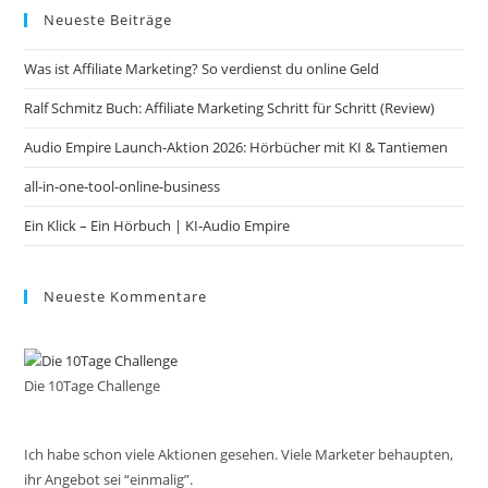
Neueste Beiträge
clo
the
Was ist Affiliate Marketing? So verdienst du online Geld
sea
pan
Ralf Schmitz Buch: Affiliate Marketing Schritt für Schritt (Review)
Audio Empire Launch-Aktion 2026: Hörbücher mit KI & Tantiemen
all-in-one-tool-online-business
Ein Klick – Ein Hörbuch | KI‑Audio Empire
Neueste Kommentare
Die 10Tage Challenge
Ich habe schon viele Aktionen gesehen. Viele Marketer behaupten,
ihr Angebot sei “einmalig”.