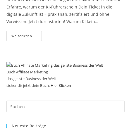
Erfahre, warum der KI-Führerschein Dein Ticket in die
digitale Zukunft ist – praxisnah, zertifiziert und ohne
Vorwissen. Jetzt durchstarten! Warum KI kein…
KI-
Weiterlesen
Führerschein:
Dein
Einstieg
In
Die
Zukunft
Mit
Zertifikat
Buch Affiliate Marketing
das geilste Business der Welt
sicher dir jetzt dein Buch:
Hier Klicken
Pre
Es
to
Neueste Beiträge
clo