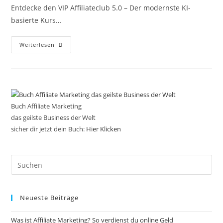
Entdecke den VIP Affiliateclub 5.0 – Der modernste KI-
basierte Kurs…
VIP
Weiterlesen
Affiliateclub
5.0
Plus
KI
Buch Affiliate Marketing
das geilste Business der Welt
sicher dir jetzt dein Buch:
Hier Klicken
Pre
Es
to
Neueste Beiträge
clo
the
Was ist Affiliate Marketing? So verdienst du online Geld
sea