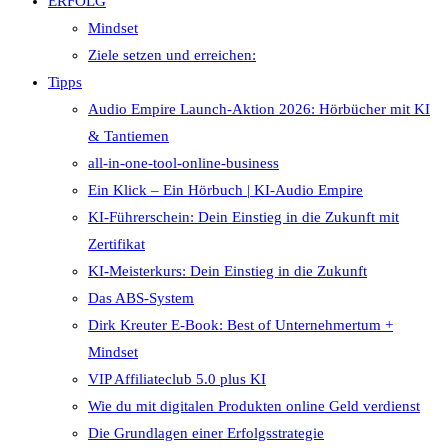
ERFOLG
Mindset
Ziele setzen und erreichen:
Tipps
Audio Empire Launch-Aktion 2026: Hörbücher mit KI
& Tantiemen
all-in-one-tool-online-business
Ein Klick – Ein Hörbuch | KI‑Audio Empire
KI-Führerschein: Dein Einstieg in die Zukunft mit
Zertifikat
KI-Meisterkurs: Dein Einstieg in die Zukunft
Das ABS-System
Dirk Kreuter E-Book: Best of Unternehmertum +
Mindset
VIP Affiliateclub 5.0 plus KI
Wie du mit digitalen Produkten online Geld verdienst
Die Grundlagen einer Erfolgsstrategie