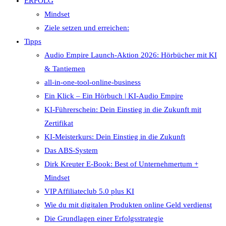
ERFOLG
Mindset
Ziele setzen und erreichen:
Tipps
Audio Empire Launch-Aktion 2026: Hörbücher mit KI
& Tantiemen
all-in-one-tool-online-business
Ein Klick – Ein Hörbuch | KI‑Audio Empire
KI-Führerschein: Dein Einstieg in die Zukunft mit
Zertifikat
KI-Meisterkurs: Dein Einstieg in die Zukunft
Das ABS-System
Dirk Kreuter E-Book: Best of Unternehmertum +
Mindset
VIP Affiliateclub 5.0 plus KI
Wie du mit digitalen Produkten online Geld verdienst
Die Grundlagen einer Erfolgsstrategie