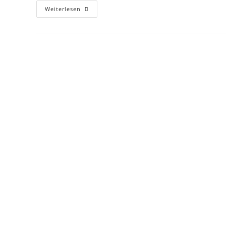
Mentaltraining
Weiterlesen
&
Achtsamkeit