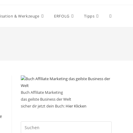
Website-
isation & Werkzeuge
ERFOLG
Tipps
Suche
umschalten
Buch Affiliate Marketing
das geilste Business der Welt
sicher dir jetzt dein Buch:
Hier Klicken
e
Press
Escape