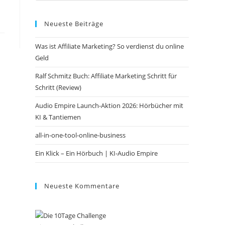
to
Neueste Beiträge
close
the
Was ist Affiliate Marketing? So verdienst du online
search
Geld
panel.
Ralf Schmitz Buch: Affiliate Marketing Schritt für
Schritt (Review)
Audio Empire Launch-Aktion 2026: Hörbücher mit
KI & Tantiemen
all-in-one-tool-online-business
Ein Klick – Ein Hörbuch | KI‑Audio Empire
Neueste Kommentare