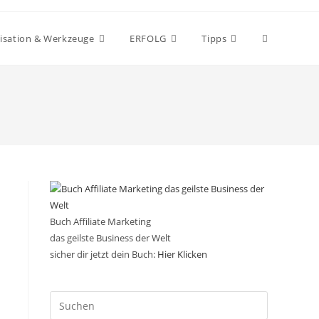
Website-
isation & Werkzeuge
ERFOLG
Tipps
Suche
umschalten
Buch Affiliate Marketing
das geilste Business der Welt
sicher dir jetzt dein Buch:
Hier Klicken
Press
Escape