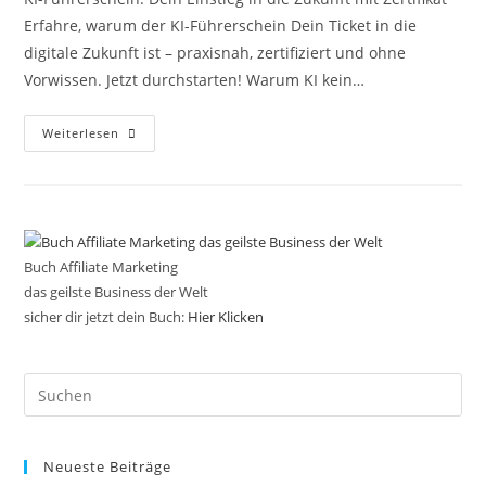
Erfahre, warum der KI-Führerschein Dein Ticket in die
digitale Zukunft ist – praxisnah, zertifiziert und ohne
Vorwissen. Jetzt durchstarten! Warum KI kein…
KI-
Weiterlesen
Führerschein:
Dein
Einstieg
In
Die
Zukunft
Mit
Zertifikat
Buch Affiliate Marketing
das geilste Business der Welt
sicher dir jetzt dein Buch:
Hier Klicken
Pre
Es
to
Neueste Beiträge
clo